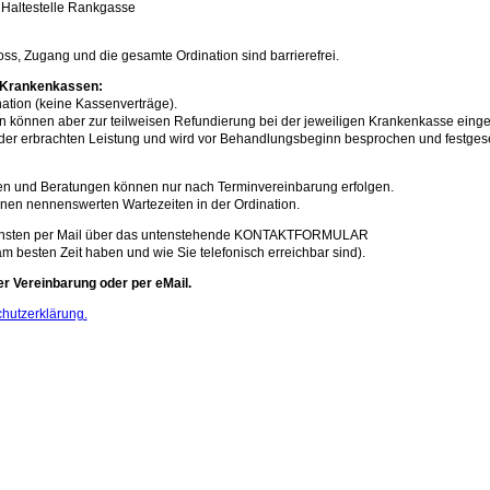
 Haltestelle Rankgasse
oss, Zugang und die gesamte Ordination sind barrierefrei.
 Krankenkassen:
nation (keine Kassenverträge).
n können aber zur teilweisen Refundierung bei der jeweiligen Krankenkasse einge
der erbrachten Leistung und wird vor Behandlungsbeginn besprochen und festgese
 und Beratungen können nur nach Terminvereinbarung erfolgen.
nen nennenswerten Wartezeiten in der Ordination.
chsten per Mail über das untenstehende KONTAKTFORMULAR
am besten Zeit haben und wie Sie telefonisch erreichbar sind).
er Vereinbarung oder per eMail.
chutzerklärung.