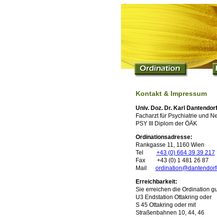
Kontakt & Impressum
Univ. Doz. Dr. Karl Dantendor
Facharzt für Psychiatrie und N
PSY III Diplom der ÖÄK
Ordinationsadresse:
Rankgasse 11, 1160 Wien
Tel
+43 (0) 664 39 39 217
Fax +43 (0) 1 481 26 87
Mail
ordination@dantendorfe
Erreichbarkeit:
Sie erreichen die Ordination gu
U3 Endstation Ottakring oder
S 45 Ottakring oder mit
Straßenbahnen 10, 44, 46