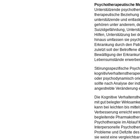
Psychotherapeutische M
Unterstützende psychother
therapeutische Beziehung 
unterstützende und entlas
gehören unter anderem, d
Suizidgefährdung, Unterstü
Hilfen, Unterstützung bei 
hinaus umfassen sie psyc
Erkrankung durch den Pati
zuletzt soll der Betroffen
Bewältigung der Erkrankun
Lebensumstände erwerbe
Störungsspezifische Psych
kognitiv/verhaltenstherapeu
oder psychodynamisch orie
sollte nach Analyse der ind
angestrebte Veränderung e
Die Kognitive Verhaltensth
mit gut belegter Wirksamk
kann bei leichten bis mitte
Verbesserung erreicht wer
begleitende Pharmakotherapi
Psychotherapie im Ablauf f
Interpersonelle Psychothe
Probleme und Defizite des
sie weist eine vergleichba