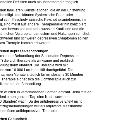
onellen Defiziten auch als Monotherapie möglich.
den familiären Konstellationen, die an der Entstehung
beteiligt sind, können Systemische Paar- oder
igt sein. Psychodynamische Psychotherapieformen, im
g, sind meist auf längere Therapiedauer hin konzipiert.
g von bewussten und unbewussten Konflikten und die
sönlichen Verarbeitungsmustern und Haltungen zum Ziel.
lschweren und schweren depressiven Symptomen sollten
sen Therapie kombiniert werden.
keiten depressiver Störungen
sich in der Behandlung der Saisonalen Depression
“) die Lichttherapie als wirksame und praktisch
lungsform etabliert. Die Therapie wird mit
en von 10.000 Lux Intensität durchgeführt. Die
chtarmen Monaten, täglich für mindestens 30 Minuten
e Therapie eignet sich die Lichttherapie auch zur
dikamentösen Behandlung.
n wurden in verschiedenen Formen erprobt. Beim totalen
tient einen ganzen Tag, eine Nacht sowie den
 Stunden) wach. Da der antidepressive Effekt nicht
fentzugsbehandlungen nur als adjuvante Massnahme
amentösen antidepressiven Therapie.
schen Gesundheit