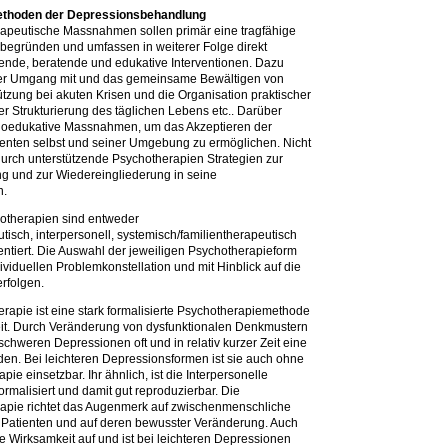
ethoden der Depressionsbehandlung
apeutische Massnahmen sollen primär eine tragfähige
begründen und umfassen in weiterer Folge direkt
tende, beratende und edukative Interventionen. Dazu
er Umgang mit und das gemeinsame Bewältigen von
tzung bei akuten Krisen und die Organisation praktischer
der Strukturierung des täglichen Lebens etc.. Darüber
hoedukative Massnahmen, um das Akzeptieren der
enten selbst und seiner Umgebung zu ermöglichen. Nicht
e durch unterstützende Psychotherapien Strategien zur
g und zur Wiedereingliederung in seine
n.
otherapien sind entweder
tisch, interpersonell, systemisch/familientherapeutisch
ntiert. Die Auswahl der jeweiligen Psychotherapieform
ividuellen Problemkonstellation und mit Hinblick auf die
rfolgen.
erapie ist eine stark formalisierte Psychotherapiemethode
eit. Durch Veränderung von dysfunktionalen Denkmustern
lschweren Depressionen oft und in relativ kurzer Zeit eine
den. Bei leichteren Depressionsformen ist sie auch ohne
e einsetzbar. Ihr ähnlich, ist die Interpersonelle
ormalisiert und damit gut reproduzierbar. Die
rapie richtet das Augenmerk auf zwischenmenschliche
 Patienten und auf deren bewusster Veränderung. Auch
re Wirksamkeit auf und ist bei leichteren Depressionen