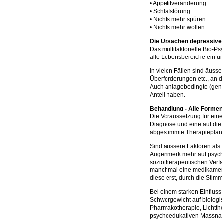
• Appetitveränderung
• Schlafstörung
• Nichts mehr spüren
• Nichts mehr wollen
Die Ursachen depressive
Das multifaktorielle Bio-
alle Lebensbereiche ein u
In vielen Fällen sind äuss
Überforderungen etc., an d
Auch anlagebedingte (gen
Anteil haben.
Behandlung - Alle Formen
Die Voraussetzung für eine
Diagnose und eine auf die 
abgestimmte Therapieplan
Sind äussere Faktoren al
Augenmerk mehr auf psych
soziotherapeutischen Verfa
manchmal eine medikamentö
diese erst, durch die Stim
Bei einem starken Einflus
Schwergewicht auf biologi
Pharmakotherapie, Lichtthe
psychoedukativen Massnah