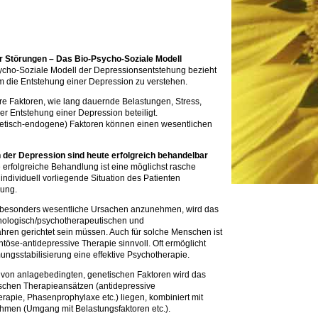
r Störungen – Das Bio-Psycho-Soziale Modell
Psycho-Soziale Modell der Depressionsentstehung bezieht
m die Entstehung einer Depression zu verstehen.
ere Faktoren, wie lang dauernde Belastungen, Stress,
er Entstehung einer Depression beteiligt.
etisch-endogene) Faktoren können einen wesentlichen
 der Depression sind heute erfolgreich behandelbar
 erfolgreiche Behandlung ist eine möglichst rasche
individuell vorliegende Situation des Patienten
ung.
s besonders wesentliche Ursachen anzunehmen, wird das
ologisch/psychotherapeutischen und
hren gerichtet sein müssen. Auch für solche Menschen ist
se-antidepressive Therapie sinnvoll. Oft ermöglicht
mungsstabilisierung eine effektive Psychotherapie.
s von anlagebedingten, genetischen Faktoren wird das
schen Therapieansätzen (antidepressive
rapie, Phasenprophylaxe etc.) liegen, kombiniert mit
men (Umgang mit Belastungsfaktoren etc.).