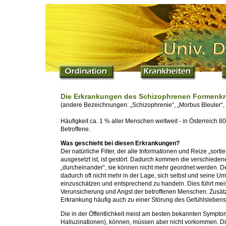
Die Erkrankungen des Schizophrenen Formenkr
(andere Bezeichnungen: „Schizophrenie“, „Morbus Bleuler“
Häufigkeit ca. 1 % aller Menschen weltweit - in Österreich 8
Betroffene.
Was geschieht bei diesen Erkrankungen?
Der natürliche Filter, der alle Informationen und Reize „sort
ausgesetzt ist, ist gestört. Dadurch kommen die verschiede
„durcheinander“, sie können nicht mehr geordnet werden. De
dadurch oft nicht mehr in der Lage, sich selbst und seine Umw
einzuschätzen und entsprechend zu handeln. Dies führt meis
Verunsicherung und Angst der betroffenen Menschen. Zusätzl
Erkrankung häufig auch zu einer Störung des Gefühlslebens
Die in der Öffentlichkeit meist am besten bekannten Symptom
Halluzinationen), können, müssen aber nicht vorkommen. Di