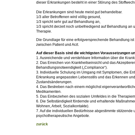
dieser Erkrankungen besteht in einer Störung des Stoffwech
Die Erkrankungen sind heute meist gut behandelbar.
1/3 aller Betroffenen wird völlig gesund,
1/3 spricht sehr gut auf Behandlung an,
1/3 spricht derzeit noch unbefriedigend auf Behandlung an u
Therapie.
Die Grundlage für eine erfolgversprechende Behandlung ist 
zwischen Patient und Arzt.
Auf dieser Basis sind die wichtigsten Voraussetzungen un
1. Ausreichende und verstehbare Information über die Krank
2. Das Erreichen von Krankheitseinsicht und das Akzeptiere
Behandlungsnotwendigkeit („Compliance“).
3. Individuelle Schulung im Umgang mit Symptomen, die Ent
Erkrankung angepassten Lebensstils und das Erkennen und 
Zustandsänderungen.
4. Das Bestreben nach einem möglichst eigenverantwortlic
Medikamenten.
5. Das Einbeziehen des sozialen Umfeldes in die Therapi
6. Die Selbständigkeit fördernde und erhaltende Maßnahmen
Wohnen, Arbeit, Sozialkontakte).
7. Auf die individuellen Bedürfnisse abgestimmte stützende 
psychotherapeutische Angebote.
zurück